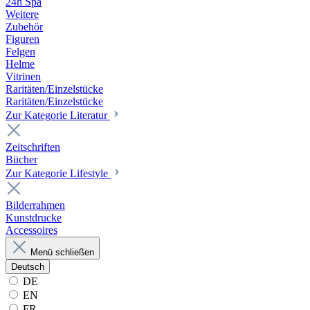
24h Spa
Weitere
Zubehör
Figuren
Felgen
Helme
Vitrinen
Raritäten/Einzelstücke
Raritäten/Einzelstücke
Zur Kategorie Literatur
Zeitschriften
Bücher
Zur Kategorie Lifestyle
Bilderrahmen
Kunstdrucke
Accessoires
Menü schließen
Deutsch
DE
EN
FR