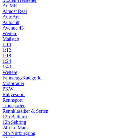
Modell-Hersteller
ACME
Almost Real
AutoArt
Autocult
Avenue 43
Weitere
Maßstab
1:10
1:12
1:18
1:24
1:43
Weitere
Fahrzeug-Kategorie
Motorräder
PKW
Rallyesport
Rennsport
Transporter
Rennklassiker & Serien
12h Bathurst
12h Sebring
24h Le Mans
24h Nürburgring