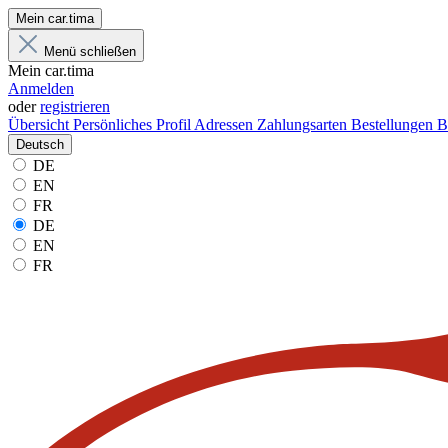
Mein car.tima
Menü schließen
Mein car.tima
Anmelden
oder
registrieren
Übersicht
Persönliches Profil
Adressen
Zahlungsarten
Bestellungen
B
Deutsch
DE
EN
FR
DE
EN
FR