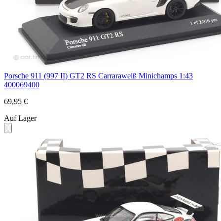
Porsche 911 (997 II) GT2 RS Carraraweiß Minichamps 1:43
400069400
69,95 €
Auf Lager