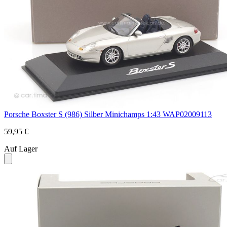
Porsche Boxster S (986) Silber Minichamps 1:43 WAP02009113
59,95 €
Auf Lager