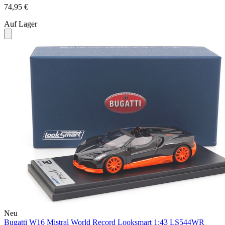
74,95 €
Auf Lager
Neu
Bugatti W16 Mistral World Record Looksmart 1:43 LS544WR