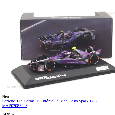
Neu
Porsche 99X Formel E António Félix da Costa Spark 1:43
MAP02085225
74,95 €