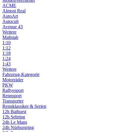
Modell-Hersteller
ACME
Almost Real
AutoArt
Autocult
Avenue 43
Weitere
Maßstab
1:10
1:12
1:18
1:24
1:43
Weitere
Fahrzeug-Kategorie
Motorräder
PKW
Rallyesport
Rennsport
Transporter
Rennklassiker & Serien
12h Bathurst
12h Sebring
24h Le Mans
24h Nürburgring