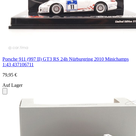
Porsche 911 (997 II) GT3 RS 24h Nürburgring 2010 Minichamps
1:43 437106711
79,95 €
Auf Lager