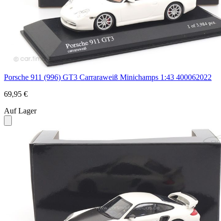
Porsche 911 (996) GT3 Carraraweiß Minichamps 1:43 400062022
69,95 €
Auf Lager