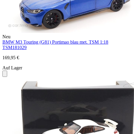
Neu
BMW M3 Touring (G81) Portimao blau met. TSM 1:18
TSM181029
169,95 €
Auf Lager