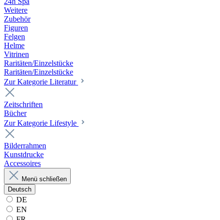
24h Spa
Weitere
Zubehör
Figuren
Felgen
Helme
Vitrinen
Raritäten/Einzelstücke
Raritäten/Einzelstücke
Zur Kategorie Literatur
Zeitschriften
Bücher
Zur Kategorie Lifestyle
Bilderrahmen
Kunstdrucke
Accessoires
Menü schließen
Deutsch
DE
EN
FR