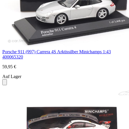
Porsche 911 (997) Carrera 4S Arktissilber Minichamps 1:43
400065320
59,95 €
Auf Lager