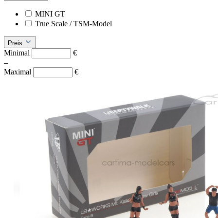
MINI GT
True Scale / TSM-Model
Preis
Minimal
€
–
Maximal
€