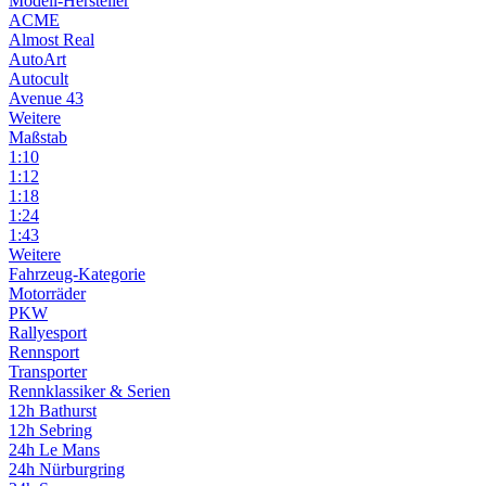
Modell-Hersteller
ACME
Almost Real
AutoArt
Autocult
Avenue 43
Weitere
Maßstab
1:10
1:12
1:18
1:24
1:43
Weitere
Fahrzeug-Kategorie
Motorräder
PKW
Rallyesport
Rennsport
Transporter
Rennklassiker & Serien
12h Bathurst
12h Sebring
24h Le Mans
24h Nürburgring