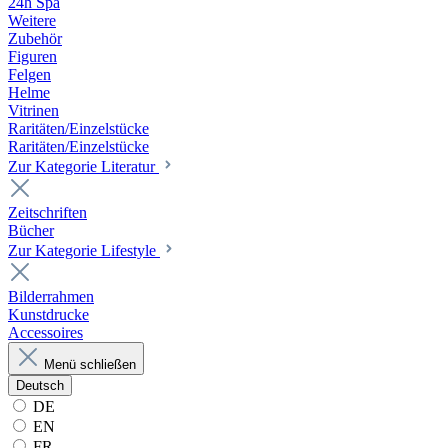
24h Spa
Weitere
Zubehör
Figuren
Felgen
Helme
Vitrinen
Raritäten/Einzelstücke
Raritäten/Einzelstücke
Zur Kategorie Literatur
Zeitschriften
Bücher
Zur Kategorie Lifestyle
Bilderrahmen
Kunstdrucke
Accessoires
Menü schließen
Deutsch
DE
EN
FR