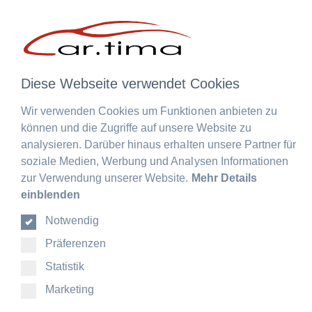
Mein car.tima
Menü schließen
Mein car.tima
Anmelden
oder
registrieren
Diese Webseite verwendet Cookies
Übersicht
Persönliches Profil
Adressen
Zahlungsarten
Bestellungen
Bestellung widerrufen
Abonnements
Wir verwenden Cookies um Funktionen anbieten zu
Deutsch
DE
können und die Zugriffe auf unsere Website zu
EN
analysieren. Darüber hinaus erhalten unsere Partner für
FR
soziale Medien, Werbung und Analysen Informationen
DE
zur Verwendung unserer Website.
Mehr Details
EN
einblenden
FR
Notwendig
Präferenzen
Statistik
Marketing