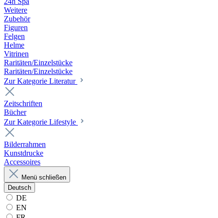
24h Spa
Weitere
Zubehör
Figuren
Felgen
Helme
Vitrinen
Raritäten/Einzelstücke
Raritäten/Einzelstücke
Zur Kategorie Literatur
Zeitschriften
Bücher
Zur Kategorie Lifestyle
Bilderrahmen
Kunstdrucke
Accessoires
Menü schließen
Deutsch
DE
EN
FR