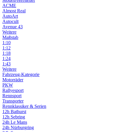
Modell-Hersteller
ACME
Almost Real
AutoArt
Autocult
Avenue 43
Weitere
Maßstab
1:10
1:12
1:18
1:24
1:43
Weitere
Fahrzeug-Kategorie
Motorräder
PKW
Rallyesport
Rennsport
Transporter
Rennklassiker & Serien
12h Bathurst
12h Sebring
24h Le Mans
24h Nürburgring