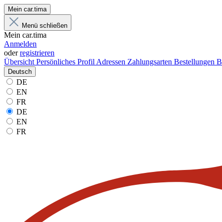
Mein car.tima
Menü schließen
Mein car.tima
Anmelden
oder
registrieren
Übersicht
Persönliches Profil
Adressen
Zahlungsarten
Bestellungen
B
Deutsch
DE
EN
FR
DE
EN
FR