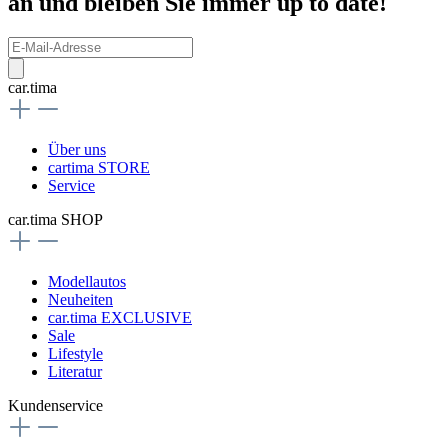
an und bleiben Sie immer up to date!
car.tima
Über uns
cartima STORE
Service
car.tima SHOP
Modellautos
Neuheiten
car.tima EXCLUSIVE
Sale
Lifestyle
Literatur
Kundenservice