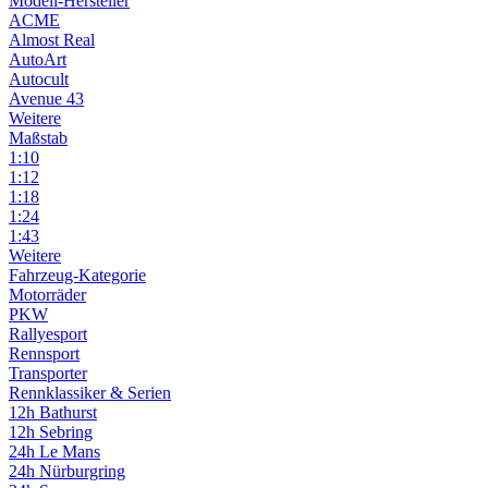
Modell-Hersteller
ACME
Almost Real
AutoArt
Autocult
Avenue 43
Weitere
Maßstab
1:10
1:12
1:18
1:24
1:43
Weitere
Fahrzeug-Kategorie
Motorräder
PKW
Rallyesport
Rennsport
Transporter
Rennklassiker & Serien
12h Bathurst
12h Sebring
24h Le Mans
24h Nürburgring