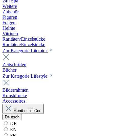
24h Spa
Weitere
Zubehör
Figuren
Felgen
Helme
Vitrinen
Raritäten/Einzelstücke
Raritäten/Einzelstücke
Zur Kategorie Literatur
Zeitschriften
Bücher
Zur Kategorie Lifestyle
Bilderrahmen
Kunstdrucke
Accessoires
Menü schließen
Deutsch
DE
EN
FR