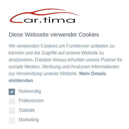
Mein car.tima
Menü schließen
Mein car.tima
Anmelden
oder
registrieren
Diese Webseite verwendet Cookies
Übersicht
Persönliches Profil
Adressen
Zahlungsarten
Bestellungen
Bestellung widerrufen
Abonnements
Wir verwenden Cookies um Funktionen anbieten zu
Deutsch
DE
können und die Zugriffe auf unsere Website zu
EN
analysieren. Darüber hinaus erhalten unsere Partner für
FR
soziale Medien, Werbung und Analysen Informationen
DE
zur Verwendung unserer Website.
Mehr Details
EN
einblenden
FR
Notwendig
Präferenzen
Statistik
Marketing