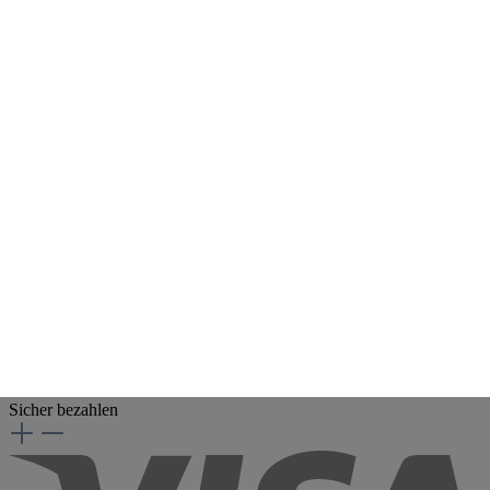
cartima STORE
Service
car.tima SHOP
Modellautos
Neuheiten
car.tima EXCLUSIVE
Sale
Lifestyle
Literatur
Kundenservice
Kontakt
FAQ
Mein Konto
Sicher bezahlen