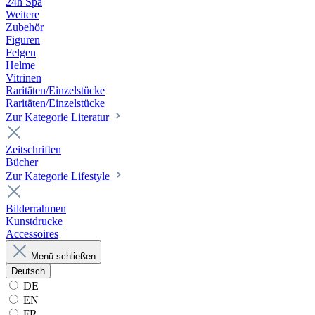
24h Spa
Weitere
Zubehör
Figuren
Felgen
Helme
Vitrinen
Raritäten/Einzelstücke
Raritäten/Einzelstücke
Zur Kategorie Literatur
Zeitschriften
Bücher
Zur Kategorie Lifestyle
Bilderrahmen
Kunstdrucke
Accessoires
Menü schließen
Deutsch
DE
EN
FR