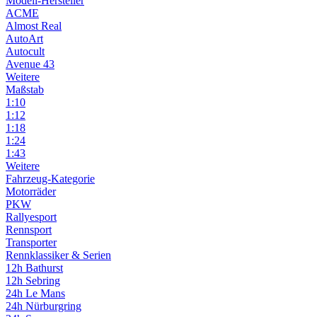
Modell-Hersteller
ACME
Almost Real
AutoArt
Autocult
Avenue 43
Weitere
Maßstab
1:10
1:12
1:18
1:24
1:43
Weitere
Fahrzeug-Kategorie
Motorräder
PKW
Rallyesport
Rennsport
Transporter
Rennklassiker & Serien
12h Bathurst
12h Sebring
24h Le Mans
24h Nürburgring