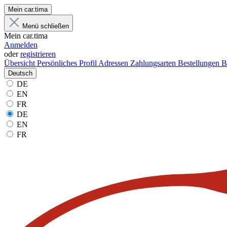
Mein car.tima
Menü schließen
Mein car.tima
Anmelden
oder
registrieren
Übersicht
Persönliches Profil
Adressen
Zahlungsarten
Bestellungen
B
Deutsch
DE
EN
FR
DE
EN
FR