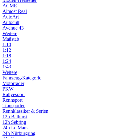
Modell-Hersteller
ACME
Almost Real
AutoArt
Autocult
Avenue 43
Weitere
Maßstab
1:10
1:12
1:18
1:24
1:43
Weitere
Fahrzeug-Kategorie
Motorräder
PKW
Rallyesport
Rennsport
Transporter
Rennklassiker & Serien
12h Bathurst
12h Sebring
24h Le Mans
24h Nürburgring