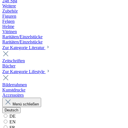
24h Spa
Weitere
Zubehör
Figuren
Felgen
Helme
Vitrinen
Raritäten/Einzelstücke
Raritäten/Einzelstücke
Zur Kategorie Literatur
Zeitschriften
Bücher
Zur Kategorie Lifestyle
Bilderrahmen
Kunstdrucke
Accessoires
Menü schließen
Deutsch
DE
EN
FR