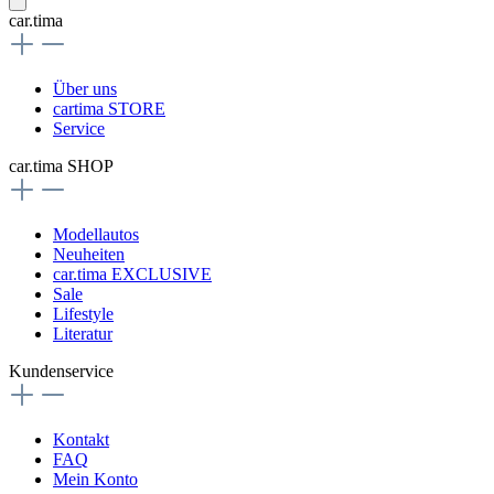
car.tima
Über uns
cartima STORE
Service
car.tima SHOP
Modellautos
Neuheiten
car.tima EXCLUSIVE
Sale
Lifestyle
Literatur
Kundenservice
Kontakt
FAQ
Mein Konto