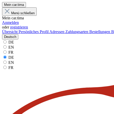
Mein car.tima
Menü schließen
Mein car.tima
Anmelden
oder
registrieren
Übersicht
Persönliches Profil
Adressen
Zahlungsarten
Bestellungen
B
Deutsch
DE
EN
FR
DE
EN
FR