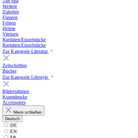
24h Spa
Weitere
Zubehör
Figuren
Felgen
Helme
Vitrinen
Raritäten/Einzelstücke
Raritäten/Einzelstücke
Zur Kategorie Literatur
Zeitschriften
Bücher
Zur Kategorie Lifestyle
Bilderrahmen
Kunstdrucke
Accessoires
Menü schließen
Deutsch
DE
EN
FR