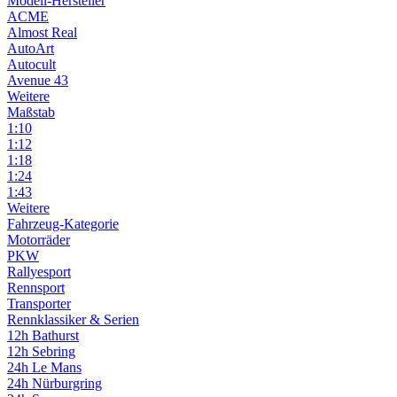
Modell-Hersteller
ACME
Almost Real
AutoArt
Autocult
Avenue 43
Weitere
Maßstab
1:10
1:12
1:18
1:24
1:43
Weitere
Fahrzeug-Kategorie
Motorräder
PKW
Rallyesport
Rennsport
Transporter
Rennklassiker & Serien
12h Bathurst
12h Sebring
24h Le Mans
24h Nürburgring