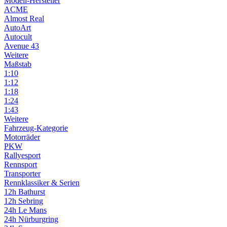
Modell-Hersteller
ACME
Almost Real
AutoArt
Autocult
Avenue 43
Weitere
Maßstab
1:10
1:12
1:18
1:24
1:43
Weitere
Fahrzeug-Kategorie
Motorräder
PKW
Rallyesport
Rennsport
Transporter
Rennklassiker & Serien
12h Bathurst
12h Sebring
24h Le Mans
24h Nürburgring