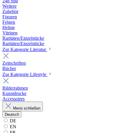
24h Spa
Weitere
Zubehör
Figuren
Felgen
Helme
Vitrinen
Raritäten/Einzelstücke
Raritäten/Einzelstücke
Zur Kategorie Literatur
Zeitschriften
Bücher
Zur Kategorie Lifestyle
Bilderrahmen
Kunstdrucke
Accessoires
Menü schließen
Deutsch
DE
EN
FR