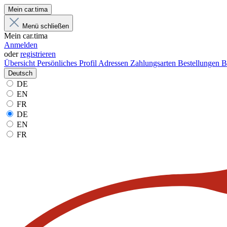
Mein car.tima
Menü schließen
Mein car.tima
Anmelden
oder
registrieren
Übersicht
Persönliches Profil
Adressen
Zahlungsarten
Bestellungen
B
Deutsch
DE
EN
FR
DE
EN
FR