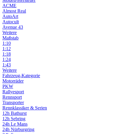
Modell-Hersteller
ACME
Almost Real
AutoArt
Autocult
Avenue 43
Weitere
Maßstab
1:10
1:12
1:18
1:24
1:43
Weitere
Fahrzeug-Kategorie
Motorräder
PKW
Rallyesport
Rennsport
Transporter
Rennklassiker & Serien
12h Bathurst
12h Sebring
24h Le Mans
24h Nürburgring