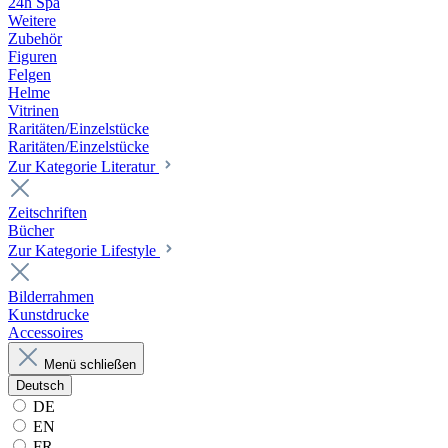
24h Spa
Weitere
Zubehör
Figuren
Felgen
Helme
Vitrinen
Raritäten/Einzelstücke
Raritäten/Einzelstücke
Zur Kategorie Literatur
Zeitschriften
Bücher
Zur Kategorie Lifestyle
Bilderrahmen
Kunstdrucke
Accessoires
Menü schließen
Deutsch
DE
EN
FR