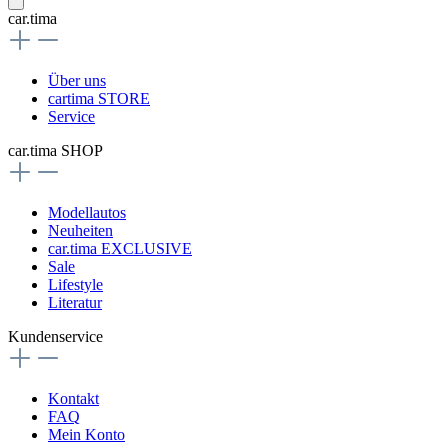
car.tima
Über uns
cartima STORE
Service
car.tima SHOP
Modellautos
Neuheiten
car.tima EXCLUSIVE
Sale
Lifestyle
Literatur
Kundenservice
Kontakt
FAQ
Mein Konto