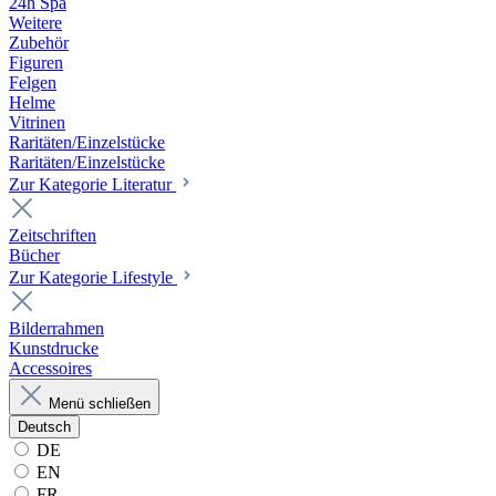
24h Spa
Weitere
Zubehör
Figuren
Felgen
Helme
Vitrinen
Raritäten/Einzelstücke
Raritäten/Einzelstücke
Zur Kategorie Literatur
Zeitschriften
Bücher
Zur Kategorie Lifestyle
Bilderrahmen
Kunstdrucke
Accessoires
Menü schließen
Deutsch
DE
EN
FR