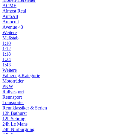
Modell-Hersteller
ACME
Almost Real
AutoArt
Autocult
Avenue 43
Weitere
Maßstab
1:10
1:12
1:18
1:24
1:43
Weitere
Fahrzeug-Kategorie
Motorräder
PKW
Rallyesport
Rennsport
Transporter
Rennklassiker & Serien
12h Bathurst
12h Sebring
24h Le Mans
24h Nürburgring