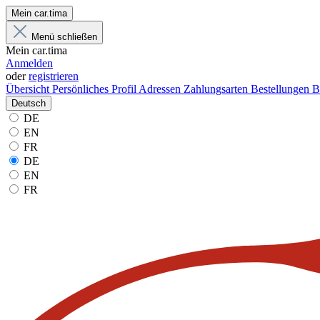
Mein car.tima
Menü schließen
Mein car.tima
Anmelden
oder
registrieren
Übersicht
Persönliches Profil
Adressen
Zahlungsarten
Bestellungen
B
Deutsch
DE
EN
FR
DE
EN
FR