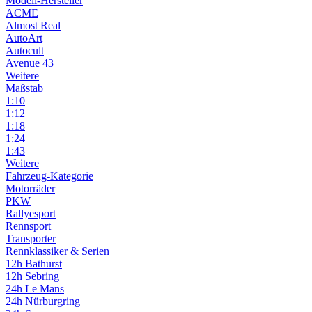
Modell-Hersteller
ACME
Almost Real
AutoArt
Autocult
Avenue 43
Weitere
Maßstab
1:10
1:12
1:18
1:24
1:43
Weitere
Fahrzeug-Kategorie
Motorräder
PKW
Rallyesport
Rennsport
Transporter
Rennklassiker & Serien
12h Bathurst
12h Sebring
24h Le Mans
24h Nürburgring