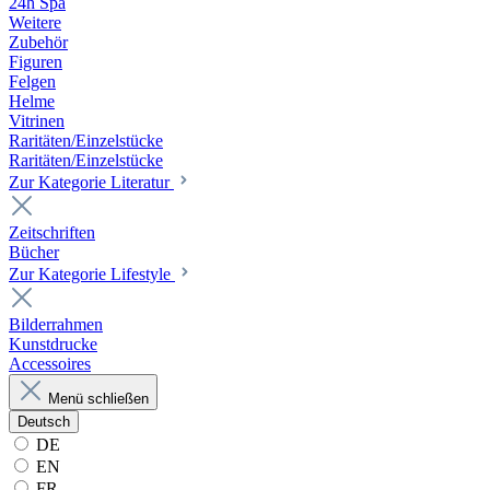
24h Spa
Weitere
Zubehör
Figuren
Felgen
Helme
Vitrinen
Raritäten/Einzelstücke
Raritäten/Einzelstücke
Zur Kategorie Literatur
Zeitschriften
Bücher
Zur Kategorie Lifestyle
Bilderrahmen
Kunstdrucke
Accessoires
Menü schließen
Deutsch
DE
EN
FR