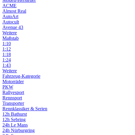
Modell-Hersteller
ACME
Almost Real
AutoArt
Autocult
Avenue 43
Weitere
Maßstab
1:10
1:12
1:18
1:24
1:43
Weitere
Fahrzeug-Kategorie
Motorräder
PKW
Rallyesport
Rennsport
Transporter
Rennklassiker & Serien
12h Bathurst
12h Sebring
24h Le Mans
24h Nürburgring