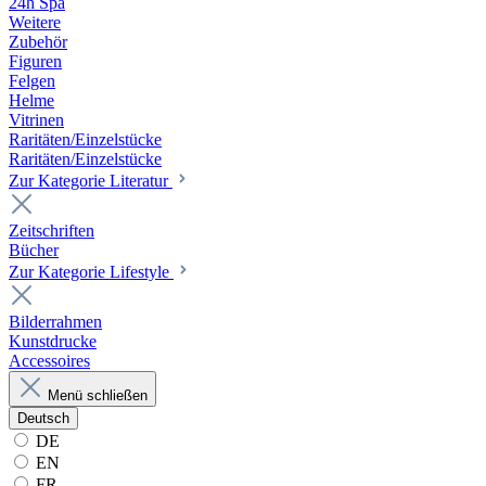
24h Spa
Weitere
Zubehör
Figuren
Felgen
Helme
Vitrinen
Raritäten/Einzelstücke
Raritäten/Einzelstücke
Zur Kategorie Literatur
Zeitschriften
Bücher
Zur Kategorie Lifestyle
Bilderrahmen
Kunstdrucke
Accessoires
Menü schließen
Deutsch
DE
EN
FR