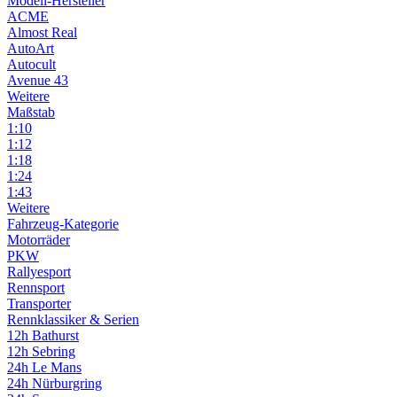
Modell-Hersteller
ACME
Almost Real
AutoArt
Autocult
Avenue 43
Weitere
Maßstab
1:10
1:12
1:18
1:24
1:43
Weitere
Fahrzeug-Kategorie
Motorräder
PKW
Rallyesport
Rennsport
Transporter
Rennklassiker & Serien
12h Bathurst
12h Sebring
24h Le Mans
24h Nürburgring