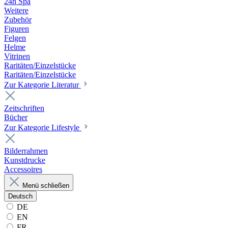
24h Spa
Weitere
Zubehör
Figuren
Felgen
Helme
Vitrinen
Raritäten/Einzelstücke
Raritäten/Einzelstücke
Zur Kategorie Literatur
Zeitschriften
Bücher
Zur Kategorie Lifestyle
Bilderrahmen
Kunstdrucke
Accessoires
Menü schließen
Deutsch
DE
EN
FR