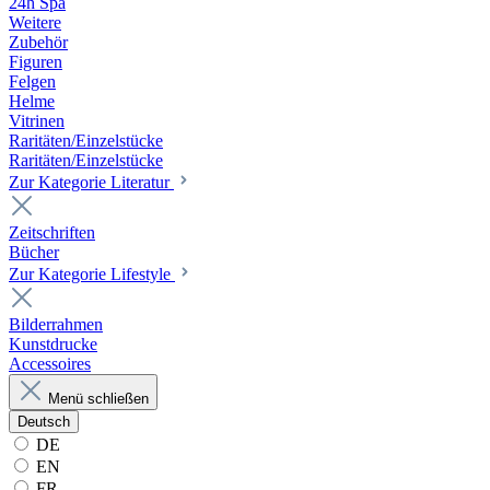
24h Spa
Weitere
Zubehör
Figuren
Felgen
Helme
Vitrinen
Raritäten/Einzelstücke
Raritäten/Einzelstücke
Zur Kategorie Literatur
Zeitschriften
Bücher
Zur Kategorie Lifestyle
Bilderrahmen
Kunstdrucke
Accessoires
Menü schließen
Deutsch
DE
EN
FR