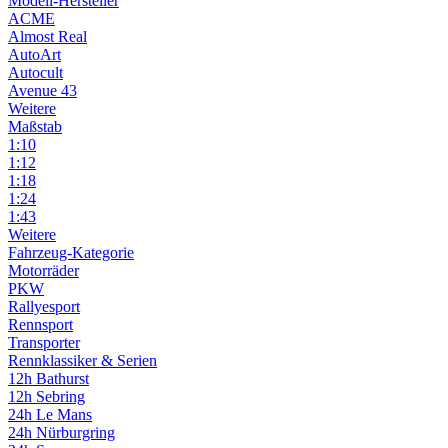
Modell-Hersteller
ACME
Almost Real
AutoArt
Autocult
Avenue 43
Weitere
Maßstab
1:10
1:12
1:18
1:24
1:43
Weitere
Fahrzeug-Kategorie
Motorräder
PKW
Rallyesport
Rennsport
Transporter
Rennklassiker & Serien
12h Bathurst
12h Sebring
24h Le Mans
24h Nürburgring