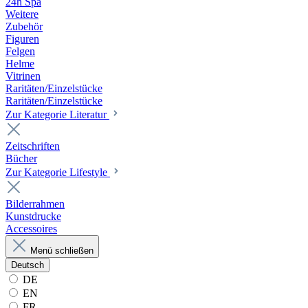
24h Spa
Weitere
Zubehör
Figuren
Felgen
Helme
Vitrinen
Raritäten/Einzelstücke
Raritäten/Einzelstücke
Zur Kategorie Literatur
Zeitschriften
Bücher
Zur Kategorie Lifestyle
Bilderrahmen
Kunstdrucke
Accessoires
Menü schließen
Deutsch
DE
EN
FR