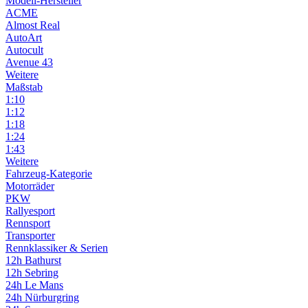
Modell-Hersteller
ACME
Almost Real
AutoArt
Autocult
Avenue 43
Weitere
Maßstab
1:10
1:12
1:18
1:24
1:43
Weitere
Fahrzeug-Kategorie
Motorräder
PKW
Rallyesport
Rennsport
Transporter
Rennklassiker & Serien
12h Bathurst
12h Sebring
24h Le Mans
24h Nürburgring