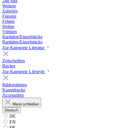
24h Spa
Weitere
Zubehör
Figuren
Felgen
Helme
Vitrinen
Raritäten/Einzelstücke
Raritäten/Einzelstücke
Zur Kategorie Literatur
Zeitschriften
Bücher
Zur Kategorie Lifestyle
Bilderrahmen
Kunstdrucke
Accessoires
Menü schließen
Deutsch
DE
EN
FR