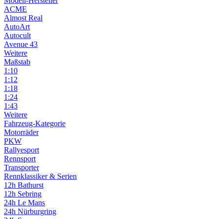
Modell-Hersteller
ACME
Almost Real
AutoArt
Autocult
Avenue 43
Weitere
Maßstab
1:10
1:12
1:18
1:24
1:43
Weitere
Fahrzeug-Kategorie
Motorräder
PKW
Rallyesport
Rennsport
Transporter
Rennklassiker & Serien
12h Bathurst
12h Sebring
24h Le Mans
24h Nürburgring