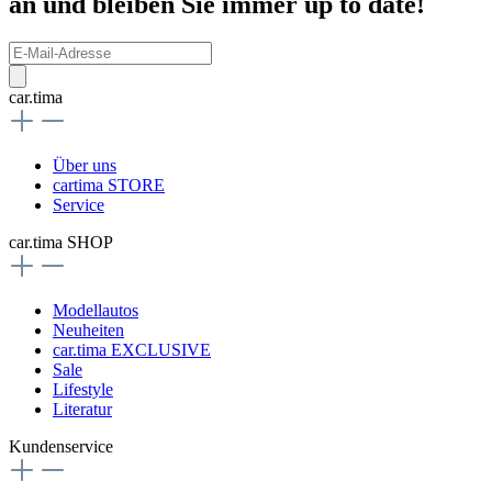
an und bleiben Sie immer up to date!
car.tima
Über uns
cartima STORE
Service
car.tima SHOP
Modellautos
Neuheiten
car.tima EXCLUSIVE
Sale
Lifestyle
Literatur
Kundenservice