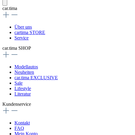
car.tima
Über uns
cartima STORE
Service
car.tima SHOP
Modellautos
Neuheiten
car.tima EXCLUSIVE
Sale
Lifestyle
Literatur
Kundenservice
Kontakt
FAQ
Mein Konto