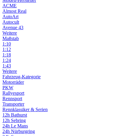
Modell-Hersteller
ACME
Almost Real
AutoArt
Autocult
Avenue 43
Weitere
Maßstab
1:10
1:12
1:18
1:24
1:43
Weitere
Fahrzeug-Kategorie
Motorräder
PKW
Rallyesport
Rennsport
Transporter
Rennklassiker & Serien
12h Bathurst
12h Sebring
24h Le Mans
24h Nürburgring