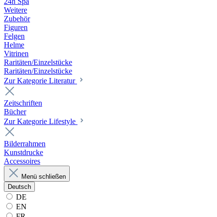
24h Spa
Weitere
Zubehör
Figuren
Felgen
Helme
Vitrinen
Raritäten/Einzelstücke
Raritäten/Einzelstücke
Zur Kategorie Literatur
Zeitschriften
Bücher
Zur Kategorie Lifestyle
Bilderrahmen
Kunstdrucke
Accessoires
Menü schließen
Deutsch
DE
EN
FR