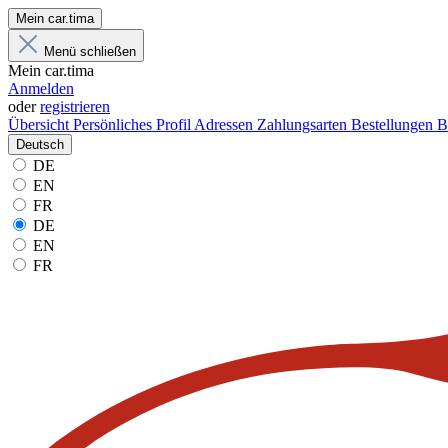
Mein car.tima
Menü schließen
Mein car.tima
Anmelden
oder
registrieren
Übersicht
Persönliches Profil
Adressen
Zahlungsarten
Bestellungen
B
Deutsch
DE
EN
FR
DE
EN
FR