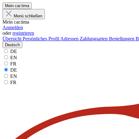
Mein car.tima
Menü schließen
Mein car.tima
Anmelden
oder
registrieren
Übersicht
Persönliches Profil
Adressen
Zahlungsarten
Bestellungen
B
Deutsch
DE
EN
FR
DE
EN
FR