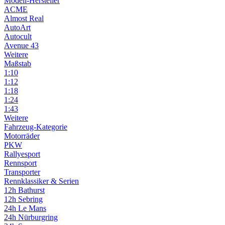
Modell-Hersteller
ACME
Almost Real
AutoArt
Autocult
Avenue 43
Weitere
Maßstab
1:10
1:12
1:18
1:24
1:43
Weitere
Fahrzeug-Kategorie
Motorräder
PKW
Rallyesport
Rennsport
Transporter
Rennklassiker & Serien
12h Bathurst
12h Sebring
24h Le Mans
24h Nürburgring