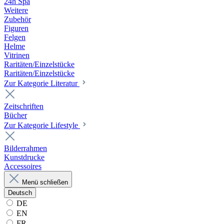
24h Spa
Weitere
Zubehör
Figuren
Felgen
Helme
Vitrinen
Raritäten/Einzelstücke
Raritäten/Einzelstücke
Zur Kategorie Literatur
Zeitschriften
Bücher
Zur Kategorie Lifestyle
Bilderrahmen
Kunstdrucke
Accessoires
Menü schließen
Deutsch
DE
EN
FR