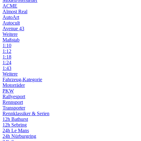
Modell-Hersteller
ACME
Almost Real
AutoArt
Autocult
Avenue 43
Weitere
Maßstab
1:10
1:12
1:18
1:24
1:43
Weitere
Fahrzeug-Kategorie
Motorräder
PKW
Rallyesport
Rennsport
Transporter
Rennklassiker & Serien
12h Bathurst
12h Sebring
24h Le Mans
24h Nürburgring