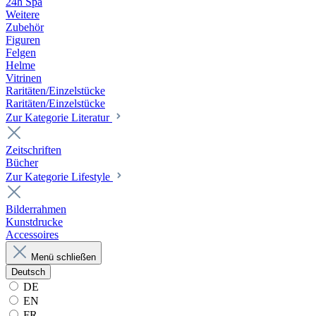
24h Spa
Weitere
Zubehör
Figuren
Felgen
Helme
Vitrinen
Raritäten/Einzelstücke
Raritäten/Einzelstücke
Zur Kategorie Literatur
Zeitschriften
Bücher
Zur Kategorie Lifestyle
Bilderrahmen
Kunstdrucke
Accessoires
Menü schließen
Deutsch
DE
EN
FR