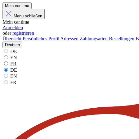
Mein car.tima
Menü schließen
Mein car.tima
Anmelden
oder
registrieren
Übersicht
Persönliches Profil
Adressen
Zahlungsarten
Bestellungen
B
Deutsch
DE
EN
FR
DE
EN
FR