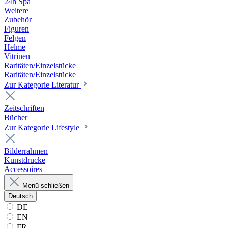
24h Spa
Weitere
Zubehör
Figuren
Felgen
Helme
Vitrinen
Raritäten/Einzelstücke
Raritäten/Einzelstücke
Zur Kategorie Literatur
Zeitschriften
Bücher
Zur Kategorie Lifestyle
Bilderrahmen
Kunstdrucke
Accessoires
Menü schließen
Deutsch
DE
EN
FR