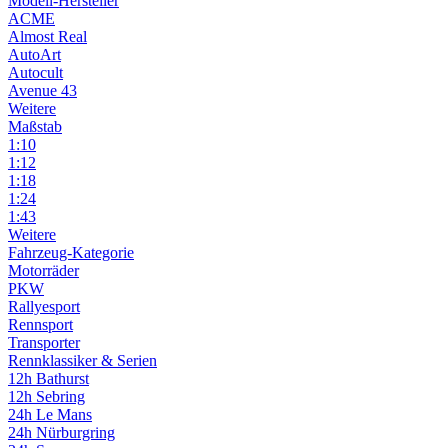
Modell-Hersteller
ACME
Almost Real
AutoArt
Autocult
Avenue 43
Weitere
Maßstab
1:10
1:12
1:18
1:24
1:43
Weitere
Fahrzeug-Kategorie
Motorräder
PKW
Rallyesport
Rennsport
Transporter
Rennklassiker & Serien
12h Bathurst
12h Sebring
24h Le Mans
24h Nürburgring