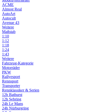
Modell-Hersteller
ACME
Almost Real
AutoArt
Autocult
Avenue 43
Weitere
Maßstab
1:10
1:12
1:18
1:24
1:43
Weitere
Fahrzeug-Kategorie
Motorräder
PKW
Rallyesport
Rennsport
Transporter
Rennklassiker & Serien
12h Bathurst
12h Sebring
24h Le Mans
24h Nürburgring