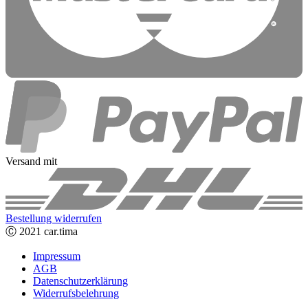
Versand mit
Bestellung widerrufen
Ⓒ 2021 car.tima
Impressum
AGB
Datenschutzerklärung
Widerrufsbelehrung