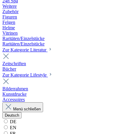
24h Spa
Weitere
Zubehör
Figuren
Felgen
Helme
Vitrinen
Raritäten/Einzelstücke
Raritäten/Einzelstücke
Zur Kategorie Literatur
Zeitschriften
Bücher
Zur Kategorie Lifestyle
Bilderrahmen
Kunstdrucke
Accessoires
Menü schließen
Deutsch
DE
EN
FR