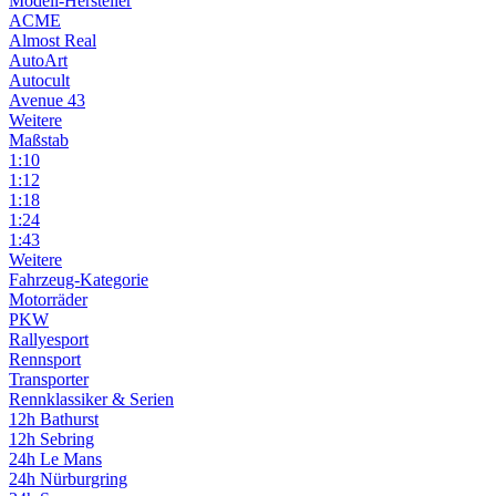
Modell-Hersteller
ACME
Almost Real
AutoArt
Autocult
Avenue 43
Weitere
Maßstab
1:10
1:12
1:18
1:24
1:43
Weitere
Fahrzeug-Kategorie
Motorräder
PKW
Rallyesport
Rennsport
Transporter
Rennklassiker & Serien
12h Bathurst
12h Sebring
24h Le Mans
24h Nürburgring