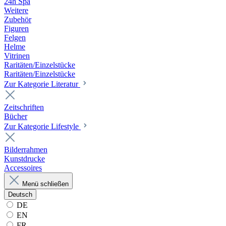
24h Spa
Weitere
Zubehör
Figuren
Felgen
Helme
Vitrinen
Raritäten/Einzelstücke
Raritäten/Einzelstücke
Zur Kategorie Literatur
Zeitschriften
Bücher
Zur Kategorie Lifestyle
Bilderrahmen
Kunstdrucke
Accessoires
Menü schließen
Deutsch
DE
EN
FR