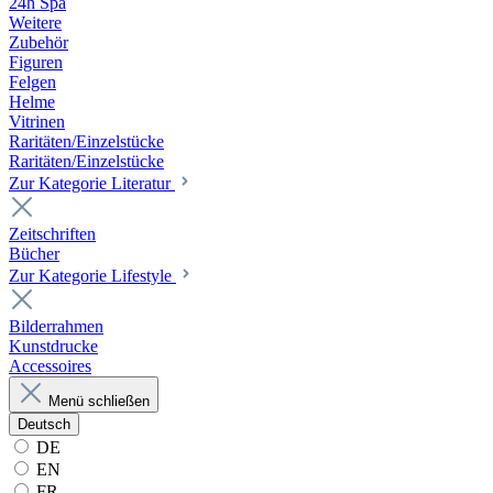
24h Spa
Weitere
Zubehör
Figuren
Felgen
Helme
Vitrinen
Raritäten/Einzelstücke
Raritäten/Einzelstücke
Zur Kategorie Literatur
Zeitschriften
Bücher
Zur Kategorie Lifestyle
Bilderrahmen
Kunstdrucke
Accessoires
Menü schließen
Deutsch
DE
EN
FR