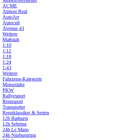
Modell-Hersteller
ACME
Almost Real
AutoArt
Autocult
Avenue 43
Weitere
Maßstab
1:10
1:12
1:18
1:24
1:43
Weitere
Fahrzeug-Kategorie
Motorräder
PKW
Rallyesport
Rennsport
Transporter
Rennklassiker & Serien
12h Bathurst
12h Sebring
24h Le Mans
24h Nürburgring