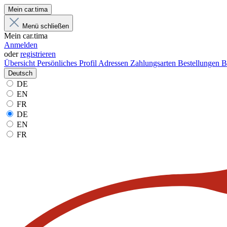
Mein car.tima
Menü schließen
Mein car.tima
Anmelden
oder
registrieren
Übersicht
Persönliches Profil
Adressen
Zahlungsarten
Bestellungen
B
Deutsch
DE
EN
FR
DE
EN
FR