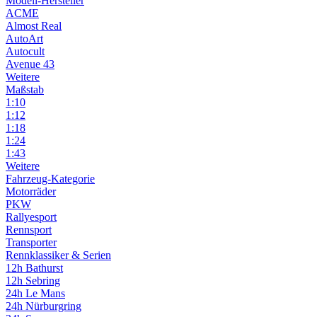
Modell-Hersteller
ACME
Almost Real
AutoArt
Autocult
Avenue 43
Weitere
Maßstab
1:10
1:12
1:18
1:24
1:43
Weitere
Fahrzeug-Kategorie
Motorräder
PKW
Rallyesport
Rennsport
Transporter
Rennklassiker & Serien
12h Bathurst
12h Sebring
24h Le Mans
24h Nürburgring