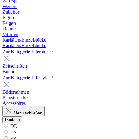
24h Spa
Weitere
Zubehör
Figuren
Felgen
Helme
Vitrinen
Raritäten/Einzelstücke
Raritäten/Einzelstücke
Zur Kategorie Literatur
Zeitschriften
Bücher
Zur Kategorie Lifestyle
Bilderrahmen
Kunstdrucke
Accessoires
Menü schließen
Deutsch
DE
EN
FR