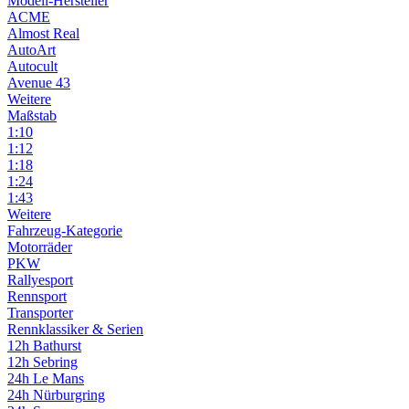
Modell-Hersteller
ACME
Almost Real
AutoArt
Autocult
Avenue 43
Weitere
Maßstab
1:10
1:12
1:18
1:24
1:43
Weitere
Fahrzeug-Kategorie
Motorräder
PKW
Rallyesport
Rennsport
Transporter
Rennklassiker & Serien
12h Bathurst
12h Sebring
24h Le Mans
24h Nürburgring