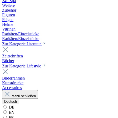
24h Spa
Weitere
Zubehör
Figuren
Felgen
Helme
Vitrinen
Raritäten/Einzelstücke
Raritäten/Einzelstücke
Zur Kategorie Literatur
Zeitschriften
Bücher
Zur Kategorie Lifestyle
Bilderrahmen
Kunstdrucke
Accessoires
Menü schließen
Deutsch
DE
EN
FR