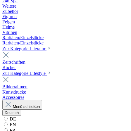
24h Spa
Weitere
Zubehör
Figuren
Felgen
Helme
Vitrinen
Raritäten/Einzelstücke
Raritäten/Einzelstücke
Zur Kategorie Literatur
Zeitschriften
Bücher
Zur Kategorie Lifestyle
Bilderrahmen
Kunstdrucke
Accessoires
Menü schließen
Deutsch
DE
EN
FR