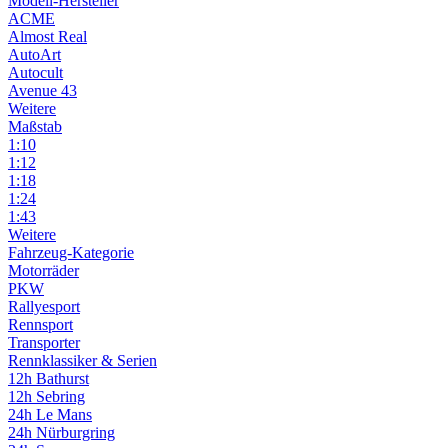
Modell-Hersteller
ACME
Almost Real
AutoArt
Autocult
Avenue 43
Weitere
Maßstab
1:10
1:12
1:18
1:24
1:43
Weitere
Fahrzeug-Kategorie
Motorräder
PKW
Rallyesport
Rennsport
Transporter
Rennklassiker & Serien
12h Bathurst
12h Sebring
24h Le Mans
24h Nürburgring