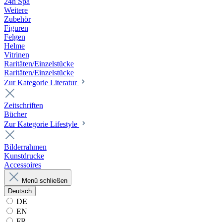
24h Spa
Weitere
Zubehör
Figuren
Felgen
Helme
Vitrinen
Raritäten/Einzelstücke
Raritäten/Einzelstücke
Zur Kategorie Literatur
Zeitschriften
Bücher
Zur Kategorie Lifestyle
Bilderrahmen
Kunstdrucke
Accessoires
Menü schließen
Deutsch
DE
EN
FR