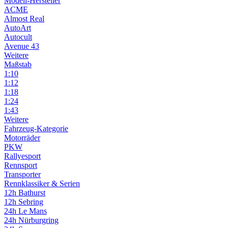
Modell-Hersteller
ACME
Almost Real
AutoArt
Autocult
Avenue 43
Weitere
Maßstab
1:10
1:12
1:18
1:24
1:43
Weitere
Fahrzeug-Kategorie
Motorräder
PKW
Rallyesport
Rennsport
Transporter
Rennklassiker & Serien
12h Bathurst
12h Sebring
24h Le Mans
24h Nürburgring