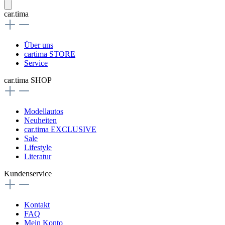
car.tima
Über uns
cartima STORE
Service
car.tima SHOP
Modellautos
Neuheiten
car.tima EXCLUSIVE
Sale
Lifestyle
Literatur
Kundenservice
Kontakt
FAQ
Mein Konto