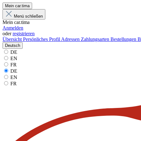
Mein car.tima
Menü schließen
Mein car.tima
Anmelden
oder
registrieren
Übersicht
Persönliches Profil
Adressen
Zahlungsarten
Bestellungen
B
Deutsch
DE
EN
FR
DE
EN
FR