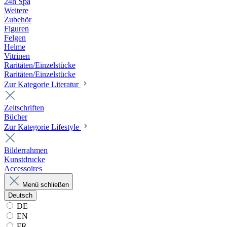
24h Spa
Weitere
Zubehör
Figuren
Felgen
Helme
Vitrinen
Raritäten/Einzelstücke
Raritäten/Einzelstücke
Zur Kategorie Literatur
Zeitschriften
Bücher
Zur Kategorie Lifestyle
Bilderrahmen
Kunstdrucke
Accessoires
Menü schließen
Deutsch
DE
EN
FR