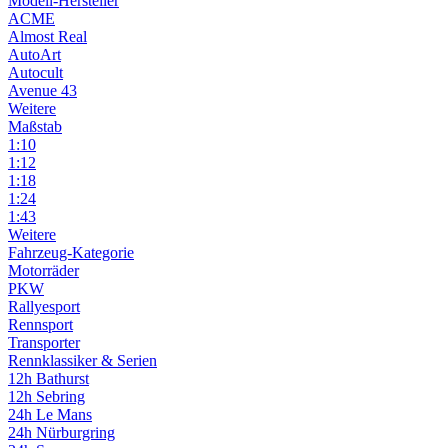
Modell-Hersteller
ACME
Almost Real
AutoArt
Autocult
Avenue 43
Weitere
Maßstab
1:10
1:12
1:18
1:24
1:43
Weitere
Fahrzeug-Kategorie
Motorräder
PKW
Rallyesport
Rennsport
Transporter
Rennklassiker & Serien
12h Bathurst
12h Sebring
24h Le Mans
24h Nürburgring