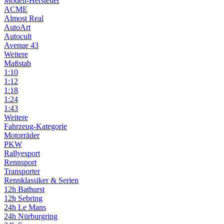
Modell-Hersteller
ACME
Almost Real
AutoArt
Autocult
Avenue 43
Weitere
Maßstab
1:10
1:12
1:18
1:24
1:43
Weitere
Fahrzeug-Kategorie
Motorräder
PKW
Rallyesport
Rennsport
Transporter
Rennklassiker & Serien
12h Bathurst
12h Sebring
24h Le Mans
24h Nürburgring