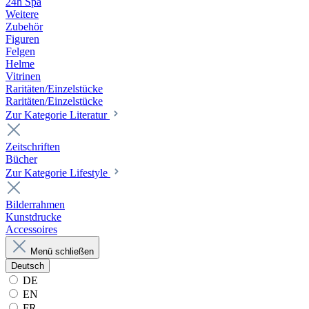
24h Spa
Weitere
Zubehör
Figuren
Felgen
Helme
Vitrinen
Raritäten/Einzelstücke
Raritäten/Einzelstücke
Zur Kategorie Literatur
Zeitschriften
Bücher
Zur Kategorie Lifestyle
Bilderrahmen
Kunstdrucke
Accessoires
Menü schließen
Deutsch
DE
EN
FR