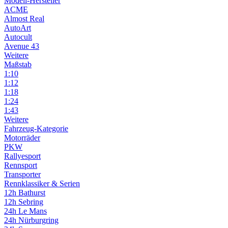
Modell-Hersteller
ACME
Almost Real
AutoArt
Autocult
Avenue 43
Weitere
Maßstab
1:10
1:12
1:18
1:24
1:43
Weitere
Fahrzeug-Kategorie
Motorräder
PKW
Rallyesport
Rennsport
Transporter
Rennklassiker & Serien
12h Bathurst
12h Sebring
24h Le Mans
24h Nürburgring