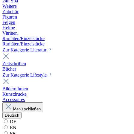
24h Spa
Weitere
Zubehör
Figuren
Felgen
Helme
Vitrinen
Raritäten/Einzelstücke
Raritäten/Einzelstücke
Zur Kategorie Literatur
Zeitschriften
Bücher
Zur Kategorie Lifestyle
Bilderrahmen
Kunstdrucke
Accessoires
Menü schließen
Deutsch
DE
EN
FR