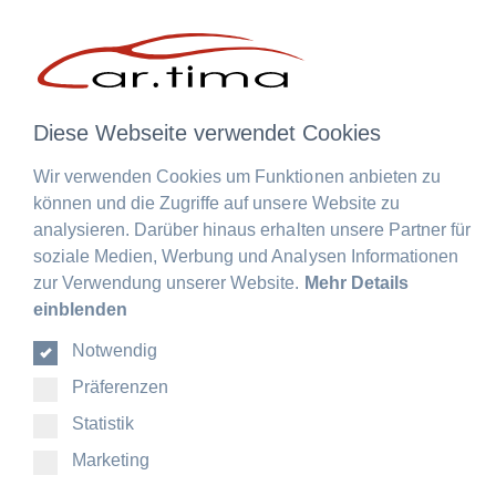
Mein car.tima
Menü schließen
Mein car.tima
Anmelden
oder
registrieren
Diese Webseite verwendet Cookies
Übersicht
Persönliches Profil
Adressen
Zahlungsarten
Bestellungen
Bestellung widerrufen
Abonnements
Wir verwenden Cookies um Funktionen anbieten zu
Deutsch
DE
können und die Zugriffe auf unsere Website zu
EN
analysieren. Darüber hinaus erhalten unsere Partner für
FR
soziale Medien, Werbung und Analysen Informationen
DE
zur Verwendung unserer Website.
Mehr Details
EN
einblenden
FR
Notwendig
Präferenzen
Statistik
Marketing