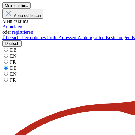
Mein car.tima
Menü schließen
Mein car.tima
Anmelden
oder
registrieren
Übersicht
Persönliches Profil
Adressen
Zahlungsarten
Bestellungen
B
Deutsch
DE
EN
FR
DE
EN
FR