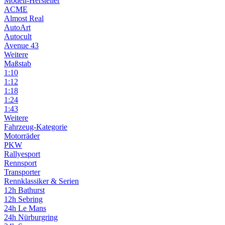
Modell-Hersteller
ACME
Almost Real
AutoArt
Autocult
Avenue 43
Weitere
Maßstab
1:10
1:12
1:18
1:24
1:43
Weitere
Fahrzeug-Kategorie
Motorräder
PKW
Rallyesport
Rennsport
Transporter
Rennklassiker & Serien
12h Bathurst
12h Sebring
24h Le Mans
24h Nürburgring