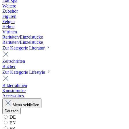
24h Spa
Weitere
Zubehör
Figuren
Felgen
Helme
Vitrinen
Raritäten/Einzelstücke
Raritäten/Einzelstücke
Zur Kategorie Literatur
Zeitschriften
Bücher
Zur Kategorie Lifestyle
Bilderrahmen
Kunstdrucke
Accessoires
Menü schließen
Deutsch
DE
EN
FR