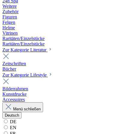
24h Spa
Weitere
Zubehör
Figuren
Felgen
Helme
Vitrinen
Raritäten/Einzelstücke
Raritäten/Einzelstücke
Zur Kategorie Literatur
Zeitschriften
Bücher
Zur Kategorie Lifestyle
Bilderrahmen
Kunstdrucke
Accessoires
Menü schließen
Deutsch
DE
EN
FR