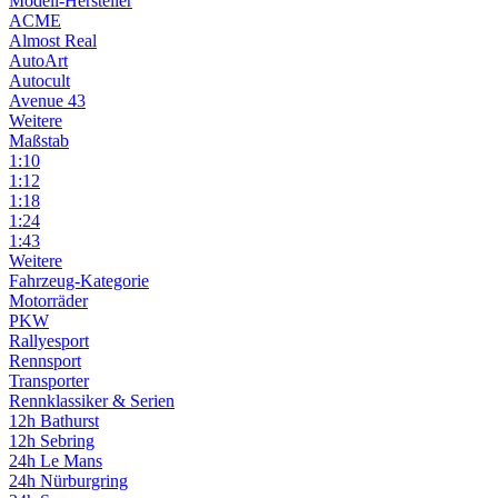
Modell-Hersteller
ACME
Almost Real
AutoArt
Autocult
Avenue 43
Weitere
Maßstab
1:10
1:12
1:18
1:24
1:43
Weitere
Fahrzeug-Kategorie
Motorräder
PKW
Rallyesport
Rennsport
Transporter
Rennklassiker & Serien
12h Bathurst
12h Sebring
24h Le Mans
24h Nürburgring