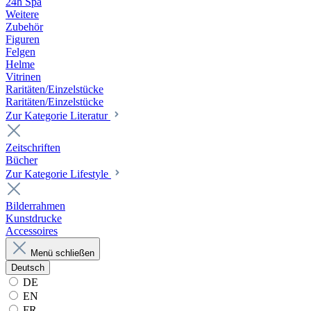
24h Spa
Weitere
Zubehör
Figuren
Felgen
Helme
Vitrinen
Raritäten/Einzelstücke
Raritäten/Einzelstücke
Zur Kategorie Literatur
Zeitschriften
Bücher
Zur Kategorie Lifestyle
Bilderrahmen
Kunstdrucke
Accessoires
Menü schließen
Deutsch
DE
EN
FR