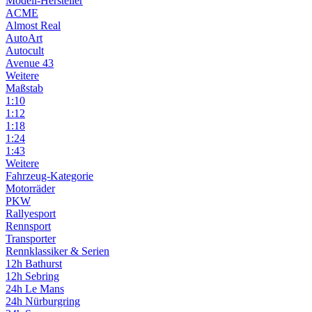
Modell-Hersteller
ACME
Almost Real
AutoArt
Autocult
Avenue 43
Weitere
Maßstab
1:10
1:12
1:18
1:24
1:43
Weitere
Fahrzeug-Kategorie
Motorräder
PKW
Rallyesport
Rennsport
Transporter
Rennklassiker & Serien
12h Bathurst
12h Sebring
24h Le Mans
24h Nürburgring