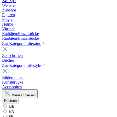
24h Spa
Weitere
Zubehör
Figuren
Felgen
Helme
Vitrinen
Raritäten/Einzelstücke
Raritäten/Einzelstücke
Zur Kategorie Literatur
Zeitschriften
Bücher
Zur Kategorie Lifestyle
Bilderrahmen
Kunstdrucke
Accessoires
Menü schließen
Deutsch
DE
EN
FR