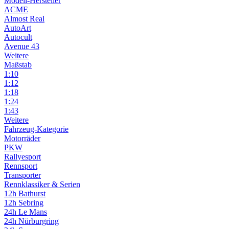
Modell-Hersteller
ACME
Almost Real
AutoArt
Autocult
Avenue 43
Weitere
Maßstab
1:10
1:12
1:18
1:24
1:43
Weitere
Fahrzeug-Kategorie
Motorräder
PKW
Rallyesport
Rennsport
Transporter
Rennklassiker & Serien
12h Bathurst
12h Sebring
24h Le Mans
24h Nürburgring